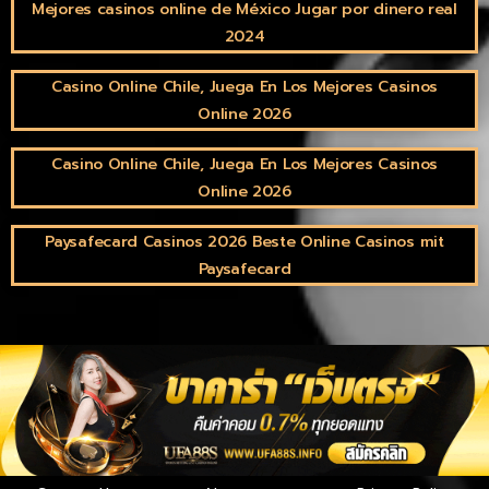
Mejores casinos online de México Jugar por dinero real
2024
Casino Online Chile, Juega En Los Mejores Casinos
Online 2026
Casino Online Chile, Juega En Los Mejores Casinos
Online 2026
Paysafecard Casinos 2026 Beste Online Casinos mit
Paysafecard