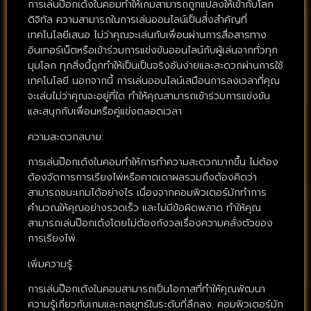
การเล่นป๊อกเด้งในคอมทำให้เกมสามารถถูกแปลงให้เข้ากับโลก
ดิจิทัล ความสามารถในการเล่นออนไลน์เป็นสิ่่งสำคัญที่
เทคโนโลยีเสนอ ไม่ว่าคุณจะเล่นกับเพื่อนผ่านการสื่อสารทาง
อินเทอร์เน็ตหรือเข้าร่วมการแข่งขันออนไลน์กับผู้เล่นจากทั่วทุก
มุมโลก ทุกสิ่งนี้ถูกทำให้เป็นเป็นจริงอันง่ายและสะดวกผ่านการใช้
เทคโนโลยี นอกจากนี้ การเล่นออนไลน์เสมือนการลงเวลาที่คุณ
จะเล่นไม่ว่าคุณจะอยู่ที่ใด ทำให้คุณสามารถเข้าร่วมการแข่งขัน
และสนุกกับเพื่อนหรือคู่แข่งตลอดเวลา
ความสะดวกสบาย:
การเล่นป๊อกเด้งในคอมทำให้การทำความสะดวกมากขึ้น ไม่ต้อง
ต้องจัดการการเรียงไพ่หรือคาดเดาผลรวมถึงต้องคิดว่า
สามารถชนะเกมได้อย่างไร เนื่องจากคอมพิวเตอร์มักทำการ
คำนวณให้คุณอย่างรวดเร็ว และไม่มีข้อผิดพลาด ทำให้คุณ
สามารถเล่นป๊อกเด้งโดยไม่ต้องกังวลเรื่องความคลั่งตัวของ
การเรียงไพ่
เพิ่มความรู้:
การเล่นป๊อกเด้งในคอมสามารถเป็นโอกาสที่ทำให้คุณพัฒนา
ความรู้เกี่ยวกับเกมและกลยุทธ์ในระดับที่ลึกลง. คอมพิวเตอร์มัก