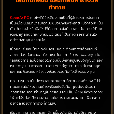
เล่นกับเพื่อน และกำลังหารางวัล
ท้าทาย
ป๊อกเด้ง PC
เกมไพ่ที่มีชื่อเสียงและเป็นที่รู้จักในหลายประเทศ
เป็นหนึ่งในเกมที่ได้รับความนิยมอย่างแพร่หลาย ไม่ว่าคุณจะเป็น
นักเล่นประจำหรือมือใหม่ที่มีความสนใจที่จะลองเล่น การนำป๊อก
เด้งมาสู่โลกดิจิทัลกับคอมพิวเตอร์ก็เป็นทางเลือกที่น่าสนใจ
อย่างยิ่งที่คุณควรสนใจ
เมื่อคุณเริ่มเล่นป๊อกเด้งในคอม คุณจะต้องหาตัวเลือกเกมที่
สอดคล้องกับความสนใจและระดับความเชี่ยวชาญของคุณ ใน
โลกของการเล่นป๊อกเด้งในคอมนั้นมีหลายรูปแบบให้คุณได้เลือก
เริ่มจากรูปแบบการเล่นเป็นคนเดียวที่คุณสามารถเล่นเพียงคุณ
และคอมพิวเตอร์ หรือแข่งขันในโหมดทีมกับเพื่อนของคุณ
ทุกแบบรูปเกมนั้นมีความสนุกและความท้าทายของตัวเอง ไม่ว่า
คุณจะเล่นในโหมดคนเดียวหรือแข่งขันทีม คุณต้องพัฒนา
กลยุทธ์และความชำนาญในการเล่น เกมนี้ไม่เพียงแค่คาดเดาลาย
ไพ่ แต่ยังต้องมีความสามารถในการวางแผนและการพิจารณา
อย่างละเอียดทุกคราวที่คุณเล่น
เริ่มจากการทราบกฎและกติกาเบื้องต้น ป๊อกเด้งมีกฎอย่าง