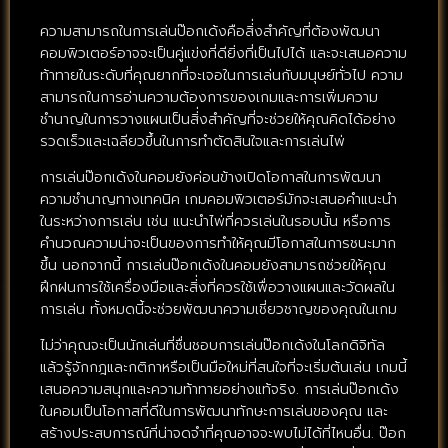
ความสามารถในการเล่นป๊อกเด้งคือสิ่่งสำคัญที่ต้องพัฒนา
คอมพิวเตอร์อาจจะเป็นคู่แข่งที่ดียิ่งที่เป็นไปได้ และจะเสนอความ
ท้าทายในระดับที่คุณยากที่จะเจอในการเล่นกับมนุษย์ทั่วไป ความ
สามารถในการอ่านความต้องการของเกมและการเพิ่มความ
ชำนาญในการวางแผนเป็นสิ่่งสำคัญที่จะช่วยให้คุณคิดได้อย่าง
รวดเร็วและเฉลียวขึ้นในการทำตัดสินใจและการเล่นไพ่
การเล่นป๊อกเด้งในคอมยังค่อนข้างเปิดโอกาสในการพัฒนา
ความชำนาญทางเทคนิค เกมคอมพิวเตอร์มักจะเสนอคำแนะนำ
ในระหว่างการเล่น เช่น แนะนำไพ่ที่ควรเล่นในรอบนั้น หรือการ
คำนวณความน่าจะเป็นของการทำให้คุณมีโอกาสในการชนะมาก
ขึ้น นอกจากนี้ การเล่นป๊อกเด้งในคอมยังสามารถช่วยให้คุณ
ฝึกฝนการใช้เครื่องมือและสิ่่งที่ควรใช้เพื่อวางแผนและวัดผลใน
การเล่น ทั้งหมดนี้จะช่วยพัฒนาความเชี่ยวชาญของคุณในเกม
ไม่ว่าคุณจะเป็นนักเล่นที่ชื่นชอบการเล่นป๊อกเด้งในโลกดิจิทัล
แล้วรู้จักกฎและกติกาหรือเป็นมือใหม่ที่สนใจที่จะเริ่มต้นเล่น เกมนี้
เสนอความสนุกและความท้าทายอย่างแท้จริง. การเล่นป๊อกเด้ง
ในคอมเป็นโอกาสที่ดีในการพัฒนาทักษะการเล่นของคุณ และ
สร้างประสบการณ์ที่น่าจดจำที่คุณอาจจะพบไม่ได้ที่ไหนอื่น. ป๊อก