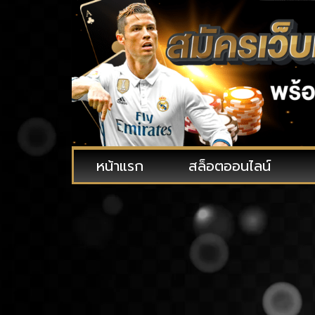
หน้าแรก
สล็อตออนไลน์