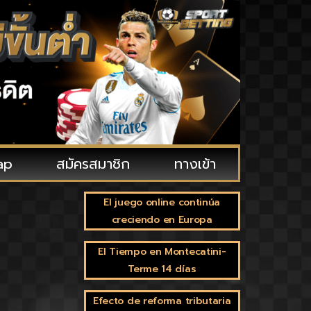
ap
สมัครสมาชิก
ทางเข้า
El juego online continúa
creciendo en Europa
El Tiempo en Montecatini-
Terme 14 días
Efecto de reforma tributaria