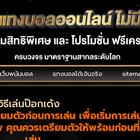
เว็บพนันบอล
แทงบอลได้เงินจริง
sitem
ียมตัวก่อนการเล่น เพื่อเริ่มการเล
พ คุณควรเตรียมตัวให้พร้อมก่อนที่จ
เล่น