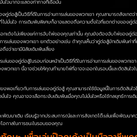
่มั่นใจมากจะแสดงท่าทางที่เชื่อมั่น
คู่ต่อสู้เป็นวิธีที่ดีในการอ่านการเล่นของพวกเขา คุณสามารถสังเกตว่าคู
นรอบที่ไม่มั่นใจ การเดิมพันพิเศษก็อาจแสดงถึงความตั้งใจที่แตกต่างของคู่ต่อ
อกเด้งไม่เพียงแค่การจับไพ่ของคุณเท่านั้น คุณยังต้องจับไพ่ของคู่ต่อส
่นของพวกเขา ยกตัวอย่างเช่น ถ้าคุณเห็นว่าคู่ต่อสู้มักเดิมพันค่าที่เพิ่
ถึงว่าเขามีนิสัยเดิมพันเสี่ยง
ล่นของคู่ต่อสู้ในรอบก่อนหน้าเป็นวิธีที่ดีในการอ่านการเล่นของพวกเข
องพวกเขา นี้อาจช่วยให้คุณทำนายไพ่ที่อาจจะออกในรอบนี้และตัดสินใจใ
พียงพอเกี่ยวกับการเล่นของคู่ต่อสู้ คุณสามารถใช้ข้อมูลนี้ในการตัดสินใจ
มื่อมั่นใจ คุณอาจจะเลือกระงับเดิมพันเมื่อคุณไม่มั่นใจหรือใช้กลยุทธ์การเดิ
ฝนและพัฒนาเติม เรียนรู้จากประสบการณ์และการสังเกตโต๊ะเล่นเพื่อพัฒน
เพิ่มโอกาสในการชนะในรอบของคุณ