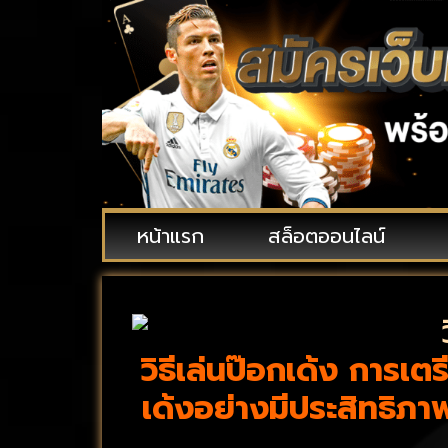
หน้าแรก
สล็อตออนไลน์
วิธีเล่นป๊อกเด้ง การเตร
เด้งอย่างมีประสิทธิภา