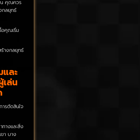
คุณ คุณควร
งกลยุทธ์
อคุณเริ่ม
ร้างกลยุทธ์
่มและ
้เล่น
ด
นการตัดสินใจ
่าทางและสิ่ง
เขา บาง