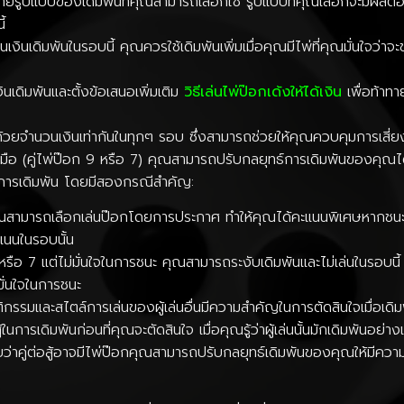
ายรูปแบบของเดิมพันที่คุณสามารถเลือกใช้ รูปแบบที่คุณเลือกจะมีผลต่
้
นเงินเดิมพันในรอบนี้ คุณควรใช้เดิมพันเพิ่มเมื่อคุณมีไพ่ที่คุณมั่นใจว่าจ
ินเดิมพันและตั้งข้อเสนอเพิ่มเติม
วิธีเล่นไพ่ป๊อกเด้งให้ได้เงิน
เพื่อท้าทายผ
นด้วยจำนวนเงินเท่ากันในทุกๆ รอบ ซึ่งสามารถช่วยให้คุณควบคุมการเสี่ยง
นมือ (คู่ไพ่ป๊อก 9 หรือ 7) คุณสามารถปรับกลยุทธ์การเดิมพันของคุณได
การเดิมพัน โดยมีสองกรณีสำคัญ:
คุณสามารถเลือกเล่นป๊อกโดยการประกาศ ทำให้คุณได้คะแนนพิเศษหากชนะ
แนนในรอบนั้น
หรือ 7 แต่ไม่มั่นใจในการชนะ คุณสามารถระงับเดิมพันและไม่เล่นในรอบนี้
มั่นใจในการชนะ
รมและสไตล์การเล่นของผู้เล่นอื่นมีความสำคัญในการตัดสินใจเมื่อเดิ
้ในการเดิมพันก่อนที่คุณจะตัดสินใจ เมื่อคุณรู้ว่าผู้เล่นนั้นมักเดิมพันอย่า
ณพบว่าคู่ต่อสู้อาจมีไพ่ป๊อกคุณสามารถปรับกลยุทธ์เดิมพันของคุณให้มีค