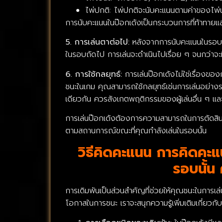
ไพ่ปกติ: ไพ่ปกติจะนับคะแนนตามค่าของไพ่น
การนับคะแนนในป๊อกเด้งเป็นกระบวนการที่ท้าทายแล
5. การเล่นตาต่อไป:
หลังจากการนับคะแนนในรอบนั้นเส
ในรอบถัดไป การเล่นจะดำเนินไปเรื่อย ๆ จนกว่าจะมี
6. การใช้กลยุทธ์:
การเล่นป๊อกเด้งไม่ใช่เรื่องของก
ชนะในเกม คุณสามารถใช้กลยุทธ์เช่นการเล่นอย่างระม
เดียวกัน ควรสังเกตพฤติกรรมของผู้เล่นอื่น ๆ และใ
การเล่นป๊อกเด้งต้องการความสามารถในการตัดสินใจแล
ตามสถานการณ์ขณะที่คุณกำลังเล่นในรอบนั้น
วิธีคิดคะแนน การคิดคะแน
รอบนั้น
การเดิมพันเป็นส่วนสำคัญที่ช่วยให้คุณชนะในการเ
โอกาสในการชนะ เราจะสนุกความรู้เพิ่มเติมเกี่ยวกั