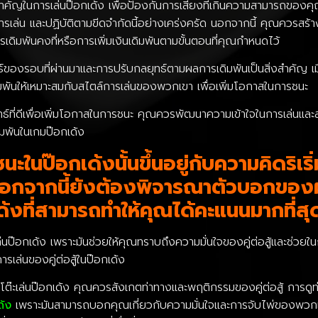
สำคัญในการเล่นป๊อกเด้ง เพื่อป้องกันการเสี่ยงที่เกินความสามารถของ
รเล่น และปฏิบัติตามขีดจำกัดนี้อย่างเคร่งครัด นอกจากนี้ คุณควรสร้า
ารเดิมพันคงที่หรือการเพิ่มเงินเดิมพันตามขั้นตอนที่คุณกำหนดไว้
ของรอบที่ผ่านมาและการปรับกลยุทธ์ตามผลการเดิมพันเป็นสิ่งสำคัญ เมื่
เดิมพันให้เหมาะสมกับสไตล์การเล่นของพวกเขา เพื่อเพิ่มโอกาสในการชนะ
ธ์ที่ดีเพื่อเพิ่มโอกาสในการชนะ คุณควรพัฒนาความเข้าใจในการเล่นและส
ดิมพันในเกมป๊อกเด้ง
นะในป๊อกเด้งนั้นขึ้นอยู่กับความคิดริเริ
อกจากนี้ยังต้องพิจารณาตัวบอกของผู
้งที่สามารถทำให้คุณได้คะแนนมากที่สุ
่นป๊อกเด้ง เพราะมันช่วยให้คุณทราบถึงความมั่นใจของคู่ต่อสู้และช่วยใ
การเล่นของคู่ต่อสู้ในป๊อกเด้ง
ที่โต๊ะเล่นป๊อกเด้ง คุณควรสังเกตท่าทางและพฤติกรรมของคู่ต่อสู้ การดูท
เด้ง
เพราะมันสามารถบอกคุณเกี่ยวกับความมั่นใจและการจับไพ่ของพวก