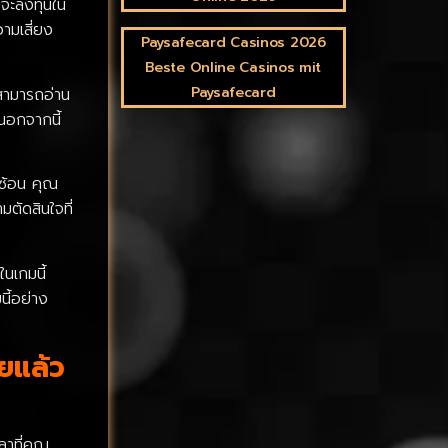
มจะลงทุนใน
วามเสี่ยง
Paysafecard Casinos 2026
Beste Online Casinos mit
Paysafecard
ณสามารถอ่าน
 นอกจากนี้
บซ้อน คุณ
ตัดสินใจที่
นเกมนี้
ี้อย่าง
อยแล้ว
ลาที่คุณ