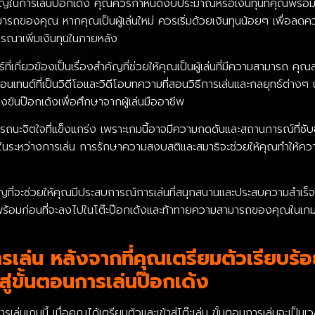
สำคัญในการเล่นป๊อกเด้ง คุณควรกำหนดงบประมาณหรือเงินทุนที่คุณพร้อ
สามารถของคุณ หากคุณเป็นผู้เล่นใหม่ ควรเริ่มด้วยเงินทุนน้อยๆ เพื่อลดค
รณาเพิ่มเงินทุนในภายหลัง
่เกี่ยวข้องเป็นเรื่องสำคัญที่ช่วยให้คุณเป็นผู้เล่นที่มีความสามารถ คุ
นเทนต์ที่เป็นวิดีโอและวิดีโอบทความที่สอนวิธีการเล่นและกลยุทธ์ต่างๆ
ันป๊อกเด้งเพื่อศึกษาจากผู้เล่นมืออาชีพ
ถนะจิตใจที่แข็งแกร่ง เพราะเกมนี้อาจมีความกดดันและสถานการณ์ที่ซั
ระหว่างการเล่น การรักษาความสงบสติและสมาธิจะช่วยให้คุณทำให้ความ
ญที่จะช่วยให้คุณมีประสบการณ์การเล่นที่สนุกสนานและประสบความสำเร็จใ
้พร้อมก่อนที่จะลงไปในโต๊ะป๊อกเด้งและท้าทายความสามารถของคุณในเกมน
การเล่น หลังจากที่คุณเตรียมตัวเรียบร้
สู่ขั้นตอนการเล่นป๊อกเด้ง
เล่นเกมนี้ เมื่อคุณได้เตรียมตัวและเข้าสู่โต๊ะเล่น ขั้นตอนการเล่นจะเป็นเว