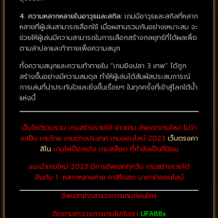
4. ความหลากหลายในอาวุธและสกิล:
เกมมีอาวุธและสกิลที่หลาก
หลายที่ผู้เล่นสามารถเลือกใช้ เมื่อผสานรวมกันอย่างเหมาะสม จะ
ช่วยให้ผู้เล่นมีความสามารถในการเลือกสร้างกลยุทธ์ที่ได้ผลเพื่อ
ตามล่าปลาและท้าทายเพื่อความสนุก
ทั้งความสนุกและความท้าทายใน “เกมยิงปลา 3 เทพ” ได้ถูก
สร้างขึ้นอย่างมีความสมดุล ทำให้ผู้เล่นได้สัมผัสประสบการณ์
การเล่นที่น่าประทับใจและยิ่งขึ้นเรื่อยๆ ในทุกครั้งที่เข้าสู่โลกใต้น้ำ
แห่งนี้
เว็บไซต์รวบรวม เกมสร้างรายได้ ข่าวเกม อัพเดทเกมใหม่ ไม่ว่า
จะเป็น เกมไทย เกมต่างประเทศ เกมออนไลน์ 2023
เว็บตรงคา
สิโน
เกมไพ่ป๊อกเด้ง เกมสล็อต ที่กำลังเป็นที่นิยม
แนะนำเกมใหม่ 2023 มีการอัพเดททุกวัน เกมสร้างรายได้
อันดับ 1 หลากหลายค่าย คาสิโนสด บาคาร่าออนไลน์
อัพเดทข่าวสารวงการเกมก่อนใคร
ติดตามข่าววงการเกมไปกับเรา
UFA88s