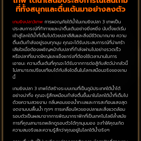
เทพ ได้นำเสนอประสบการณ์เล่นเกม
ที่ทั้งสนุกและตื่นเต้นมาอย่างลงตัว
เกมยิงปลา3เทพ
การผจญภัยใต้น้ำในเกมยิงปลา 3 เทพเป็น
ประสบการณ์ที่ท้าทายและน่าตื่นเต้นอย่างยิ่งหยิ่ง นับตั้งแต่เริ่ม
เข้าสู่โลกใต้น้ำที่เต็มไปด้วยปลาสีสันและสิ่งมีชีวิตมากมาย ความ
ตื่นเต้นกำลังอยู่รอบทุกมุม คุณจะได้รับประสบการณ์ที่น่าเศร้า
เสียใจเมื่อต้องเผชิญหน้ากับปลาที่กำลังผ่านไปอย่างรวดเร็ว
หรือปลาที่ขนาดใหญ่และแข็งแกร่งที่ต้องใช้เวลานานในการ
เอาชนะ ความตื่นเต้นที่คุณจะได้รับจากการต่อสู้กับสัตว์น่ากลัวนี้
ไม่สามารถเปรียบเทียบได้กับสิ่งใดอื่นในโลกเสมือนจริงของเกม
นี้
เกมยิงปลา 3 เทพได้สร้างระบบเกมที่เป็นภูมิประเทศใต้น้ำได้
อย่างน่าทึ่ง คุณจะรู้สึกเหมือนกำลังตื่นขึ้นมาในโลกใต้น้ำที่เต็มไป
ด้วยความสวยงาม กลิ่นหอมของน้ำทะเลและการสะท้อนแสงสุด
งดงามบนพื้นน้ำ ทุกๆ การเคลื่อนไหวของปลาและสิ่งแวดล้อม
รอบตัวเป็นผลมาจากการพัฒนากราฟิกที่เป็นเทคโนโลยีล้ำสมัย
การที่คุณสามารถพลิกดูรอบตัวได้ทุกมุมมอง จะทำให้คุณเกิด
ความสมจริงและความรู้สึกว่าคุณอยู่ในโลกใต้น้ำจริงๆ