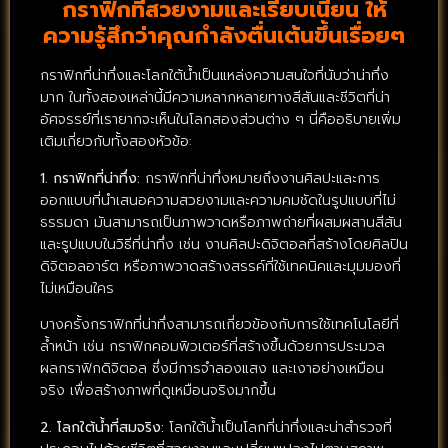
กราฟิกที่สวยงามและเรียบเนียน ให้
ความรู้สึกว่าคุณกำลังตื่นเต้นขึ้นเรื่อยๆ
กราฟิกที่น่าทึ่งและโลกใต้น้ำเป็นแหล่งความสนใจที่นับว่าน่าทึ่ง
มาก ในทั้งสองเหล่านี้มีความหลากหลายทางสีสันและชีวิตที่น่า
อัศจรรย์ที่เรายากจะเห็นในโลกสองส่วนต่าง ๆ นี่คืออธิบายเพิ่ม
เติมเกี่ยวกับทั้งสองหัวข้อ:
1. กราฟิกที่น่าทึ่ง:
กราฟิกที่น่าทึ่งหมายถึงงานศิลปะและการ
ออกแบบที่นำเสนอความสวยงามและความคมชัดในรูปแบบที่ไม่
ธรรมดา มันสามารถเป็นภาพวาดหรือภาพถ่ายที่ผสมผสานสีสัน
และรูปแบบในวิธีที่น่าทึ่ง เช่น งานศิลปะดิจิตอลที่สร้างโดยศิลปิน
ดิจิตอลอาร์ต หรือภาพวาดสร้างสรรค์ที่ใช้เทคนิคและมุมมองที่
ไม่เหมือนใคร
บางครั้งกราฟิกที่น่าทึ่งสามารถเกี่ยวข้องกับการใช้เทคโนโลยีที่
ล้ำหน้า เช่น กราฟิกคอมพิวเตอร์ที่สร้างขึ้นด้วยการประมวล
ผลกราฟิกดิจิตอล ซึ่งมีการจำลองแสง และเงาอย่างเหมือน
จริง เพื่อสร้างภาพที่ดูเหมือนจริงมากขึ้น
2. โลกใต้น้ำที่สมจริง:
โลกใต้น้ำเป็นโลกที่น่าทึ่งและน่าสำรวจที่