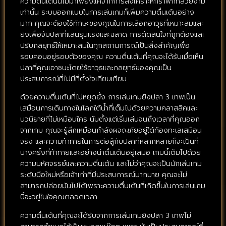
ความตื่นเต้นนี้ไม่มาเพียงแค่จากการสังเคราะห์กราฟิกที่สวยงาม
เท่านั้น ระบบออกแบบในการเล่นเกมก็เพิ่มความตื่นเต้นอย่าง
มาก คุณจะต้องใช้ทักษะของคุณในการเลือกอาวุธที่เหมาะสมและ
ยิงเพื่อจับปลาที่แสนรุนแรงและฉลาด การตัดสินใจที่ถูกต้องและ
ปรับกลยุทธ์ให้เหมาะสมในทุกสถานการณ์เป็นสิ่งสำคัญเพื่อ
รอบคอบอยู่รอบตัวของคุณ ความตื่นเต้นที่คุณจะได้รับเมื่อเห็น
ปลาที่คุณเอาชนะโดยใช้อาวุธและกลยุทธ์ของคุณเป็น
ประสบการณ์ที่ไม่มีที่ตั้งใจเทียบเทียม
ด้วยความตื่นเต้นที่ไม่หยุดยั้ง การเล่นเกมยิงปลา 3 เทพเป็น
เสมือนการเดินทางในโลกใต้น้ำที่เต็มไปด้วยความคลาสสิคและ
นวนิยายที่ไม่เหมือนใคร นับตั้งแต่เริ่มเล่นจนถึงเวลาที่คุณออก
จากเกม คุณจะรู้สึกเหมือนกำลังผจญภัยอยู่ใต้ท้องทะเลเสมือน
จริง และความท้าทายในการต่อสู้กับปลาที่หลากหลายก็จะเป็นที่
บางครั้งที่ท้าทายและอย่างน่าตื่นเต้นอยู่เสมอ เกมนี้เต็มไปด้วย
ความมหัศจรรย์และความตื่นเต้น และไม่ว่าคุณจะเป็นนักเล่นเกม
ระดับมือใหม่หรือเจ้าเก่าที่มีประสบการณ์มากมาย คุณจะไม่
สามารถปล่อยมันไปได้เพราะความตื่นเต้นที่เกิดขึ้นในการเล่นเกม
นี้จะอยู่ในใจคุณตลอดเวลา
ความตื่นเต้นที่คุณจะได้รับจากการเล่นเกมยิงปลา 3 เทพไม่