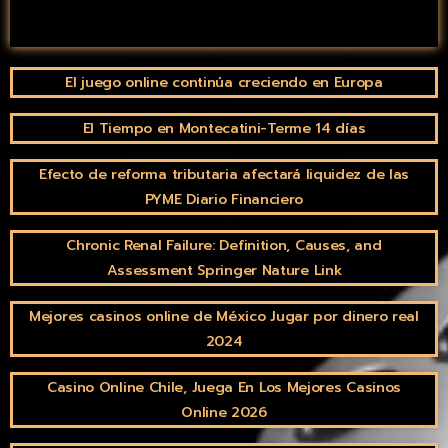
El juego online continúa creciendo en Europa
El Tiempo en Montecatini-Terme 14 días
Efecto de reforma tributaria afectará liquidez de las
PYME Diario Financiero
Chronic Renal Failure: Definition, Causes, and
Assessment Springer Nature Link
Mejores casinos online de México Jugar por dinero real
2024
Casino Online Chile, Juega En Los Mejores Casinos
Online 2026