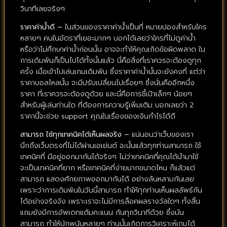
วินาทีเลยจริงๆ
ราคาค่าน้ำดี –
ในส่วนของราคาค่าน้ำเป็นที่ หมายปองสำหรับใคร
หลายๆ คนในอัตราที่เยอะมากๆ บอกได้เลยว่าใครที่ไม่ดูค่าน้ำ
หรือว่าไม่ศึกษาค่าน้ำก่อนนั้น อาจจะทำให้คุณเกิดข้อผิดพลาด ใน
การเดิมพันก็เป็นไปได้ทั้งนั้นแล้ว นี่คือสิ่งที่เราควรจะต้องดูทุก
ครั้ง เมื่อเข้าไปเล่นเกมเดิมพัน ซึ่งราคาค่าน้ำนั้นจะยังคงที่ แต่ว่า
ราคาบอลไหลนั้น จะมีปรับเปลี่ยนไปเรื่อยๆ ซึ่งนั่นคืออีกหนึ่ง
ราคา ที่เราควรจะต้องดูด้วย และนี่คือการชี้เป้าเล็กๆ น้อยๆ
สำหรับผู้เล่นท่านใด ที่ต้องการความรู้เพิ่มเติม บอกเลยว่า 2
ราคานี้จะช่วย support คุณในเรื่องของเงินกำไรได้ดี
สามารถ ใช้ทุกเทคนิคได้เห็นผลจริง –
แน่นอนว่าเว็บของเรา
นึกถึงเว็บตรงที่ไม่ได้ผ่านเอเย่นต์ ฉะนั้นแล้วทุกท่านสามารถ ใช้
เทคนิคที่ มีอยู่ออกมากันได้จริงๆ ไม่ว่าเทคนิคที่คุณได้นำมาใช้
จะเป็นเทคนิคที่ยาก หรือเทคนิคที่ง่ายมากขนาดไหน ก็แล้วแต่
สามารถ แสดงศักยภาพออกมากันได้ อย่างล้นหลามกันเลย
เพราะว่าการเดิมพันในวันนี้สามารถ ทำให้ทุกท่านเห็นผลลัพธ์กัน
ได้อย่างจริงจัง เพราะเราจะไม่มีการล็อคผลรางวัลใดๆ ทั้งสิ้น
แถมยังมีการอัพเดทแต้มคะแนน กันทุกวินาทีด้วย ซึ่งมัน
สามารถ ทำให้นักพนันหลายๆ ท่านนั้นเกิดการวิเคราะห์เกมได้