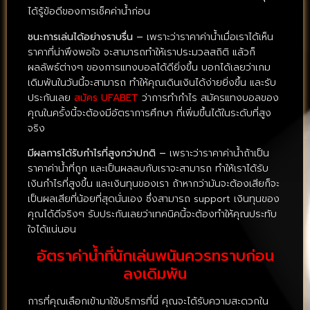
ได้รู้ข้อดีของการเช็คค่าน้ำก่อน
ชนะการเล่นได้อย่างราบรื่น –
เพราะว่าราคาค่าน้ำเมื่อเราได้เห็น
ราคาที่น่าพึงพอใจ จะสามารถทำให้เราประมวลสถิติ แล้วก็
ผลลัพธ์ต่างๆ ของการแทงบอลได้ดียิ่งขึ้น บอกได้เลยว่าเกม
เดิมพันในวันนี้จะสามารถ ทำให้คุณเดินเงินได้ง่ายยิ่งขึ้น และรับ
ประกันเลย
สมัคร UFABET
ว่าการทำกำไร สมัครแทงบอลของ
คุณในครั้งนี้จะต้องมีอัตราการศึกษา ที่เพิ่มขึ้นได้ในระดับที่สูง
จริง
มีผลการได้รับกำไรที่สูงกว่าปกติ –
เพราะว่าราคาค่าน้ำถ้าเป็น
ราคาค่าน้ำที่ถูก และเป็นผลลบกับเราจะสามารถ ทำให้เราได้รับ
เงินกำไรที่สูงขึ้น และเงินทุนของเรา ถ้าหากว่ามันจะต้องเสียก็จะ
เป็นผลเสียที่น้อยที่สุดนั่นเอง ซึ่งสามารถ support เงินทุนของ
คุณได้ดีจริงๆ รับประกันเลยว่าเทคนิคนี้จะต้องทำให้คุณประทับ
ใจได้แน่นอน
อัตราค่าน้ำที่นักเล่นพนันควรทราบก่อน
ลงเดิมพัน
การที่คุณเลือกเข้ามาใช้บริการที่นี่ คุณจะได้รับความสะดวกใน