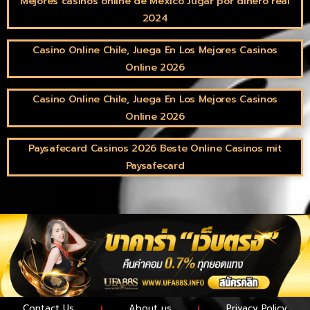
Mejores casinos online de México Jugar por dinero real
2024
Casino Online Chile, Juega En Los Mejores Casinos
Online 2026
Casino Online Chile, Juega En Los Mejores Casinos
Online 2026
Paysafecard Casinos 2026 Beste Online Casinos mit
Paysafecard
Contact Us
About us
Privacy Policy