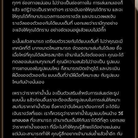
ทุกๆ ช่องทางแน่นอน ไม่ว่าจะเป็นช่องทางใน การเล่นเกมเองก็
แล้ว แต่รู้ว่าจะเป็นราคาต่างๆ เราจะมีบอกให้คุณได้ทราบ และจะ
ให้คุณได้ศึกษาประมวลการออกรางวัล และประมวลผลเงิน
รางวัลของตัวเองกันได้แบบเต็มที่ บอกเลยว่าเรามีทุกอย่าง
จะแจ้งให้คุณได้ทราบ อย่างชัดเจนอยู่แล้วแบบไม่มีกั๊ก
ฉะนั้นแล้วสามารถ เตรียมตัวรวยกันได้แบบเต็มที่ ไม่ว่าคุณจะมี
เทคนิคที่ดี มากขนาดไหนสามารถ งัดออกมาเล่นกันได้เลย ซึ่ง
เมื่อไหร่ที่คุณได้สมัครสมาชิก เข้ามาในเว็บไซต์ของเรา คุณจะได้
ทดลองเล่นเกมทุกเกมที่ คุณมีความสนใจไม่ว่าจะเป็น รูปแบบ
การแทงบอลในรูปแบบไหน ก็สามารถเปิดเข้าดูได้ และประเมิน
ฝีมือของตัวเองกัน แบบเต็มที่ว่ามีฝีมือที่เหมาะสม กับรูปแบบ
ไหนกันบ้างนั่นเอง
เพราะว่าราคาค่าน้ำนั้น จะเป็นตัวเสริมสำหรับการเล่นแต่ละรูป
แบบนั้น แล้วก่อนอื่นเราจะต้องเลือกรูปแบบในการเล่นให้เหมาะ
สมกับราคาค่าน้ำด้วย ซึ่งหากว่าวันไหนเราต้องการที่ จะได้รับ
เงินรางวัลที่เยอะ เราก็ควรดูว่าราคาค่าน้ำในรูปแบบไหนบ้าง
วิธี
แทงบอล
ที่จะสามารถ เข้ามาเติมเต็มให้กับเราได้ดีที่สุด บอกเลย
ว่าราคาค่าน้ำของเรา ที่นี่จะไม่ทำให้คุณรู้สึกแย่ได้อย่างแน่นอน
แต่มันจะสามารถทำให้ คุณรู้สึกอยากเข้ามาเล่นซ้ำแล้วซ้ำอีก กับ