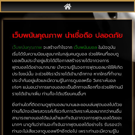
เว็บพนันคุณภาพ น่าเชื่อถือ ปลอดภัย
เว็บพนันคุณภาพ
จะสร้างกำไรจาก
เว็บพนันบอล
ในปัจจุบัน
เริ่มได้รับความนิยมสูงมากในกลุ่มคนดูบอล ช่วยให้คนที่ชอบดู
บอลเป็นประจำอยู่แล้วได้มีโอกาสสร้างรายได้จากวงการ
ฟุตบอลได้อย่างมากมาย นำความรู้ในวงการฟุตบอลมาใช้ให้เกิด
ประโยชน์นั้น จะช่วยให้เรามีรายได้เข้ามาอีกทาง หากใครที่ทำงาน
ประจำกันอยู่แล้วและมีความรู้ในการดูบอลหรือ วิเคราะห์บอล
เก่งๆ แน่นอนว่าการแทงบอลจะเป็นอีกทางเลือกที่จะช่วยให้ท่านมี
รายได้เข้ามาเพิ่ม ท่านก็จะได้เปรียบคนอื่นๆ
ยิ่งท่านใดที่ติดตามดูฟุตบอลมานานและชอบเล่นฟุตบอลไปด้วย
ท่านก็มักจะมีพรสวรรค์เกี่ยวกับการวิเคราะห์บอลมากกว่าคนอื่น
สามารถแทงบอลได้แม่นยำและทำเงินจากวงการฟุตบอลได้เยอะ
มากๆ มาดูกันว่าท่านจะทำเงินจากฟุตบอลได้อย่างไร รับรองว่า
ท่านจะไม่เสียเวลาดูบอลฟรีๆอีกต่อไป เพราะท่านจะมีความรู้ใน