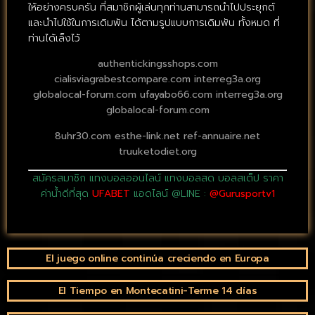
ให้อย่างครบครัน ที่สมาชิกผู้เล่นทุกท่านสามารถนำไปประยุกต์
และนำไปใช้ในการเดิมพัน ได้ตามรูปแบบการเดิมพัน ทั้งหมด ที่
ท่านได้เล็งไว้
authentickingsshops.com
cialisviagrabestcompare.com
interreg3a.org
globalocal-forum.com
ufayabo66.com
interreg3a.org
globalocal-forum.com
8uhr30.com
esthe-link.net
ref-annuaire.net
truuketodiet.org
สมัครสมาชิก แทงบอลออนไลน์ แทงบอลสด บอลสเต็ป ราคา
ค่าน้ำดีที่สุด
UFABET
แอดไลน์ @LINE :
@Gurusportv1
El juego online continúa creciendo en Europa
El Tiempo en Montecatini-Terme 14 días