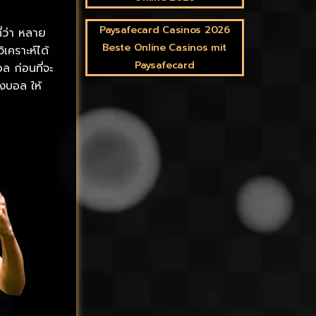
Paysafecard Casinos 2026
ที่ว่า หลาย
Beste Online Casinos mit
เคราะห์ได้
Paysafecard
ล ก่อนที่จะ
ทงบอล ให้