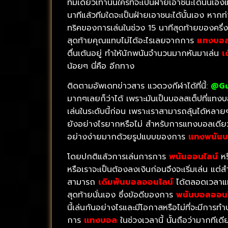
ทีมเดียวเท่านั้นใครที่จะเป็นฝ่ายเอาชนะได้นั่นเอ
นาทีแล้วทีมใดจะเป็นฝ่ายเอาชนะได้นั้นเอง หากท่
ทริคของการเล่นในช่วง 15 นาทีสุดท้ายของครึ่งแ
สุดท้ายคุณแทบไม่ได้อะไรเลยจากการ
แทงบอ
ตื่นเต้นอยู่ ทำให้นักพนันจำนวนมากหันมาเล่น
เ
น้อยๆ นี่คือ อีกทาง
ติดตามอัพเดทข่าวสาร แวดวงกีฬาได้ที่นี้:
@Gu
มากๆเลยก็ว่าได้ เพราะมันเป็นบอลสเต็ปที่แทงบอล
เล่นในระดับนี้ก่อน เพราะเราสามารถลุ้นได้หลายๆ
ยังอย่างไรยากหรือไม่
สำหรับการแทงบอลเดียวนั้
อย่างง่ายมากด้วยรูปแบบของการ
แทงพนัน
โดยปกติแล้วการเล่นการการ
พนันออนไลน์
หร
หรือเราจะเป็นต้องลงเงินก่อนจึงจะเริ่มเล่น แต
สามารถ
เดิมพันบอลออนไลน์
ได้ตลอดเวลาแม้ว
สุดท้ายนั่นเอง
ซึ่งข้อดีของการ
พนันบอลออนไ
นี้เล่นกันอย่างไรและมีโอกาสหรือไม่ที่จะมีการท
การ
แทงบอล
ในช่วงเวลานี้ นั้นถือว่ามากทีเด