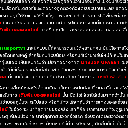
งและเมื่อท่านเลือกได้แล้วก็ต้องรอดูผลกันว่าเมื่อจบการแข่งขันที่ช่ว
านเลือกทีมเดียวที่ชนะได้อย่างถูกต้องก็จะได้รับเงินกันไปเลย
แต่อย
รก อยู่ที่ให้รีบแทงให้เร็วที่สุด เพราะหากช้าอัตราการได้เสียจะค่
ล
ในเกมดังกล่าว และแน่นอนว่าด้วยรูปแบบการเล่นที่แสนง่าย แต่ยั
ดิมพันบอลออนไลน์
มากขึ้นทุกวัน และหากคุณเองอยากจะลองเสี่
rusportv1
เทคนิคแบบนี้ก็สามารถเล่นได้หลายๆคน มันมีโอกาสได้
ได้หลายๆคู่ สำหรับคนที่งบน้อย หรือคนที่เข้ามาเล่นใหม่ก็เล่นในเทค
คู่นั่นเอง เห็นไหมครับว่าไม่ยากอย่างที่คิด
แทงบอล UFABET
ในสม
นไม่ใช่เรื่องยากอีกต่อไปแล้ว ด้วยเพราะว่าท่านสามารถที่จะเข้าเล่น
บอล
ที่ท่านนั้นจะสนุกสนานกันได้ง่ายที่สุด โดยการ
แทงเดิมพันกับบ
ือการเสี่ยงโชคอะไรก็ตามมักจะเป็นการพนันก่อนที่เกมจะเริ่มเสมอใช่
่สำหรับการ
เดิมพันบอลออนไลน์
นั้น มีอะไรให้เราได้เล่นมากกว่านั้น น
่าบอลคู่นั้นจะเตะไปแล้ว หรือที่มักจะเรียกกันว่าการแทงบอลครึ่งแ
ลน์
ในช่วง 15 นาทีสุดท้ายของครึ่งแรกก็คือ เราสามารถที่จะดูรูปเกม
ำประตูเพิ่มในช่วง 15 นาทีสุดท้ายของครึ่งแรก ซึ่งบอกได้เลยว่าอัตร
ียว เพราะหากในช่วงเวลาดังกล่าวไม่มีการยิงประตูเกิดขึ้นก็เท่ากับว่า