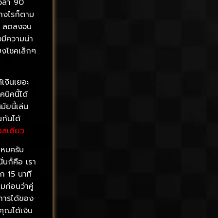
งเวลา 90
่างไรก็ตาม
อยๆ ลดลงจน
งมีความน่า
ยงโชคเล็กๆ
เงินเยอะ
นิคนี้ได้
ัยนี้เล่น
กันได้
อลเดียว
ไหมครับ
ั่นก็คือ เรา
รก 15 นาที
ก่อนว่าคู่
าการได้ของ
คุณได้เงิน