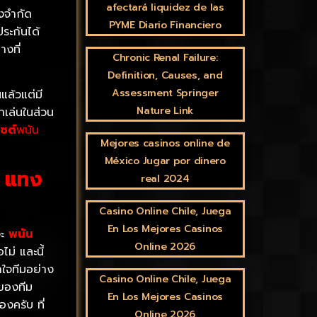
afectará liquidez de las
งจำกัด
PYME Diario Financiero
ประกันได้
างที่
Chronic Renal Failure:
Definition, Causes, and
Assessment Springer
แล้วแต่มี
Nature Link
าเล่นในส่วน
ไซต์
พนัน
Mejores casinos online de
México Jugar por dinero
 แทง
real 2024
Casino Online Chile, Juega
En Los Mejores Casinos
จะ
พนัน
Online 2026
ไม่ และนี้
้าใจทีมอย่าง
Casino Online Chile, Juega
ของทีม
En Los Mejores Casinos
งครับ ที่
Online 2026