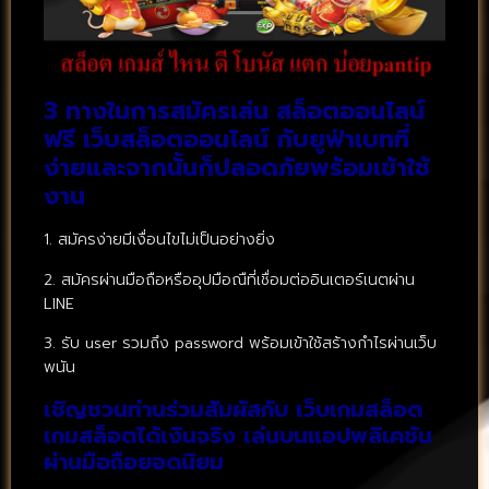
3 ทางในการสมัครเล่น สล็อตออนไลน์
ฟรี เว็บสล็อตออนไลน์ กับยูฟ่าเบทที่
ง่ายและจากนั้นก็ปลอดภัยพร้อมเข้าใช้
งาน
1. สมัครง่ายมีเงื่อนไขไม่เป็นอย่างยิ่ง
2. สมัครผ่านมือถือหรืออุปมือณืที่เชื่อมต่ออินเตอร์เนตผ่าน
LINE
3. รับ user รวมถึง password พร้อมเข้าใช้สร้างกำไรผ่านเว็บ
พนัน
เชิญชวนท่านร่วมสัมผัสกับ เว็บเกมสล็อต
เกมสล็อตได้เงินจริง เล่นบนแอปพลิเคชัน
ผ่านมือถือยอดนิยม