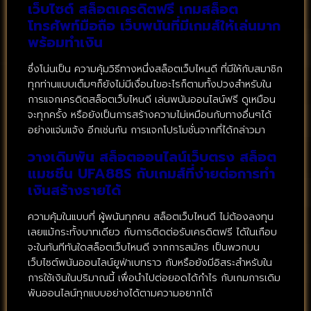
เว็บไซต์ สล็อตเครดิตฟรี เกมสล็อต
โทรศัพท์มือถือ เว็บพนันที่มีเกมส์ให้เล่นมาก
พร้อมทำเงิน
ซึ่งโน่นเป็น ความคุ้มวิธีทางหนึ่งสล็อตเว็บไหนดี ที่มีให้กับสมาชิก
ทุกท่านแบบเต็มๆก็ยังไม่มีเงื่อนไขอะไรก็ตามทั้งปวงสำหรับใน
การแจกเครดิตสล็อตเว็บไหนดี เล่นพนันออนไลน์ฟรี ดูเหมือน
จะทุกครั้ง หรือยังเป็นการสร้างความไม่เหมือนกับทางอื่นๆได้
อย่างแจ่มแจ้ง อีกเช่นกัน การแจกโปรโมชั่นจากที่ได้กล่าวมา
วางเดิมพัน สล็อตออนไลน์เว็บตรง สล็อต
แมชชีน UFA88S กับเกมส์ที่ง่ายต่อการทำ
เงินสร้างรายได้
ความคุ้มในแบบที่ ผู้พนันทุกคน สล็อตเว็บไหนดี ไม่ต้องลงทุน
เลยแม้กระทั้งบาทเดียว กับการติดต่อรับเครดิตฟรี ได้ในเกือบ
จะในทันทีทันใดสล็อตเว็บไหนดี จากการสมัคร เป็นพวกบน
เว็บไซต์พนันออนไลน์ยูฟ่าเบทราว กับหรือยังมีอิสระสำหรับใน
การใช้เงินในปริมาณนี้ เพื่อนำไปต่อยอดได้กำไร กับเกมการเดิม
พันออนไลน์ทุกแบบอย่างได้ตามความอยากได้