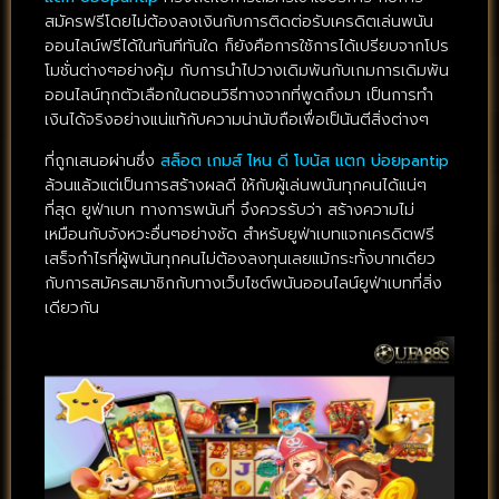
สมัครฟรีโดยไม่ต้องลงเงินกับการติดต่อรับเครดิตเล่นพนัน
ออนไลน์ฟรีได้ในทันทีทันใด ก็ยังคือการใช้การได้เปรียบจากโปร
โมชั่นต่างๆอย่างคุ้ม กับการนำไปวางเดิมพันกับเกมการเดิมพัน
ออนไลน์ทุกตัวเลือกในตอนวิธีทางจากที่พูดถึงมา เป็นการทำ
เงินได้จริงอย่างแน่แท้กับความน่านับถือเพื่อเป็นันตีสิ่งต่างๆ
ที่ถูกเสนอผ่านซึ่ง
สล็อต เกมส์ ไหน ดี โบนัส แตก บ่อยpantip
ล้วนแล้วแต่เป็นการสร้างผลดี ให้กับผู้เล่นพนันทุกคนได้แน่ๆ
ที่สุด ยูฟ่าเบท ทางการพนันที่ จึงควรรับว่า สร้างความไม่
เหมือนกับจังหวะอื่นๆอย่างชัด สำหรับยูฟ่าเบทแจกเครดิตฟรี
เสร็จกำไรที่ผู้พนันทุกคนไม่ต้องลงทุนเลยแม้กระทั้งบาทเดียว
กับการสมัครสมาชิกกับทางเว็บไซต์พนันออนไลน์ยูฟ่าเบทที่สิ่ง
เดียวกัน