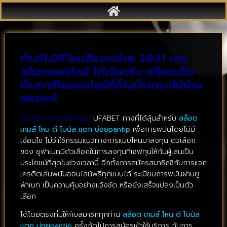
เว็บSLOTไหนดีแตกง่าย 2021 เกม
สล็อตออนไลน์ ได้เงินจริง ฟรีเครดิต
เว็บคาสิโนออนไลน์ที่เป็นเว็บตรงไม่ผ่าน
เอเยนต์
เว็บSLOTไหนดีแตกง่าย
UFABET ทางที่ได้ลุ้นสำหรับ
สล็อต
เกมส์ ไหน ดี โบนัส แตก บ่อยpantip
เพื่อการพนันโดยไม่มี
เงื่อนไข ไม่ว่าใช้กรรมแนวทางการแบบไหนมาลงทุน ตัวเลือก
ของ ยูฟ่าเบทมีตัวเลือกในการลงทุนที่เซฟทุนให้กับผู้เล่นเป็น
ประโยชน์ที่สุดในช่วงเวลานี้ อีกทั้งการสมัครสมาชิกซีกับการแจก
เครดิตเล่นพนันออนไลน์ฟรีทุกแบบได้ ระเบียบการพนันผ่านยู
ฟ่าเบท เป็นความคุ้มอย่างแจ้งชัด หรือยังเสร็จแปลงเป็นตัว
เลือก
ได้โดยตรงที่มีให้กับสมาชิกทุกท่าน
สล็อต เกมส์ ไหน ดี โบนัส
แตก บ่อยpantip
ครั้งถัดไปการสมัครเข้าใช้บริการ กับการ