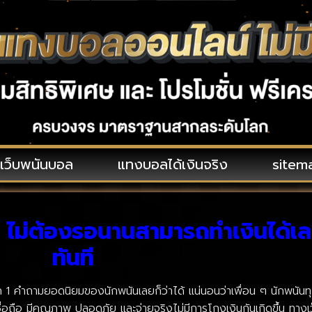
เว็บพนันบอล
แทงบอลได้เงินจริง
sitem
 ไม่ต้องรอนานสามารถทำเงินได้เ
ทันที
 1 คำถามยอดนิยมของนักพนันเลยก็ว่าได้ แน่นอนว่าเพื่อน ๆ นักพนันท
เชื่อถือ มีคุณภาพ ปลอดภัย และจ่ายจริงไม่มีการโกงเงินกันเกิดขึ้น ทางเว็