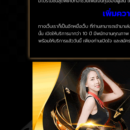
มีโปรโมชั่นสุดพิเศษที่จะช่วยเพิ่มเงินทุนของผู้เล่
เพิ่มคว
ทางเว็บเราก็เป็นอีกหนึ่งเว็บ ที่ท่านสามารถเข้ามา
นั้น เปิดให้บริการมากว่า 10 ปี มีพนักงานคุณภา
พร้อมให้บริการแล้ววันนี้ เพียงท่านเปิดใจ และสม