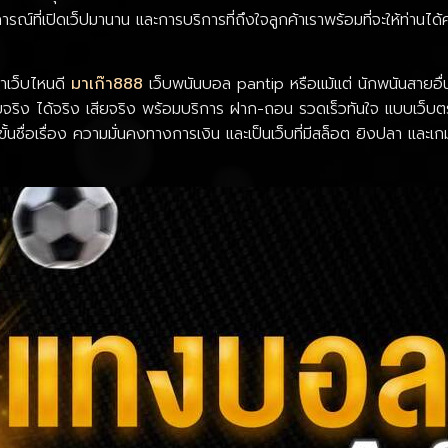
ที่เปิดเว็ปมานาน และการบริการที่ถึงใจลูกค้าเราพร้อมที่จะให้ท่านได้
่าเว็บไหนดี
มาเก๊า888
เว็บพนันบอล pantip หรือแม้แต่ นักพนันสายอื
ยจริง ได้จริง เสียจริง พร้อมบริการ ฝาก-ถอน รวดเร็วทันใจ แบบเว็บต
ั้นชื่อเรื่อง ความมั่นคงทางการเงิน และเป็นเว็บที่มีสล็อต ยิงปลา และเก