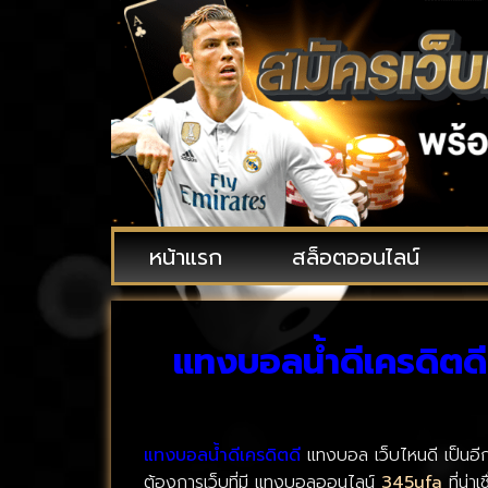
หน้าแรก
สล็อตออนไลน์
แทงบอลน้ำดีเครดิตดี
แทงบอลน้ำดีเครดิตดี
แทงบอล เว็บไหนดี เป็นอีก
ต้องการเว็บที่มี แทงบอลออนไลน์
345ufa
ที่น่า