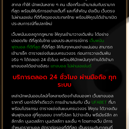
สากล ทำให้ นักพนันหลาย ๆ คน เลือกที่จะเข้ามาเล่นกับเรามาก
ที่สุด พร้อมให้บริการอย่างเต็มที่ และที่สำคัญ ยังเป็น เว็บตรง
ไม่ผ่านเอเย่น ที่ดีที่สดุของประทเศไทย พร้อมให้คุณได้เข้ามาเปิด
ประสบการณ์ที่แปลกใหม่
เว็บพนันบอลถูกกฎหมาย ให้คุณเข้ามาวางเดิมพัน ได้อย่าง
ปลอดภัย ดีที่สุดในไทย มอบประสบการณ์การ
เว็บพนัน
ฟุตบอล ที่ดีที่สุด
ที่ดีที่สุด ให้กับทุกคนอย่างแน่นอน สามารถ
เข้ามาเช็ค ตารางแข่งขันแบบครบวงจร ก่อนการวางเดิมพัน
จริง ๆ ได้ตลอด 24 ชั่วโมง พร้อมให้นักพนันทุกท่านได้เข้ามา
แทงบอลได้อย่างอิสระ
แทงบอล ไม่ผ่านเอเย่นต์
บริการตลอด 24 ชั่วโมง ผ่านมือถือ ทุก
ระบบ
เหล่านักพนันออนไลน์ทั้งหลายต้องกำลังมองหา เว็บแทงบอล
ราคาดี บอกได้คำเดียวว่า การเข้ามาเล่นกับ เว็บ
UFABET
ที่มา
พร้อมโปรแกรม ตารางแข่งขันแบบครบวงจร ให้คุณ ได้วางเดิม
พันฟุตบอล คู่ที่คุณชอบ จากทั่วโลก ไม่ว่าจะเป็น พรีเมียร์ลีก ลา
ลีกาลีก บุนเดสลีกา บุนเดิสลีกา และอื่น ๆ โดยทางเว็บ มีการ
กำหนดราคาบอล อัตราต่อรองที่ดีที่สุด เป็นธรรมกับทุกคนที่