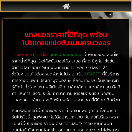
แทงบอลราคาที่ดีที่สุด พร้อม
โปรแกรมแข่งขันแบบครบวงจร
แทงบอลราคาที่ดีที่สุด
แทงบอลออนไลน์
เว็บพนันออนไลน์ที่ให้
ราคาน้ำดีที่สุด เปิดให้พนันบอลให้เล่นเยอะที่สุด มีคู่กันแข่งขัน
จากทั่วโลก เข้ามาให้นักพนันทุกคน ได้เลือกว่า ตลอด 24
ชั่วโมง แบบไม่ต้องหยุดพักกันไปเลย เว็บ
UFABET
ที่มีบริการ
การวางเดิมพัน ประเภทฟุตบอล ให้เลือกมากมาย เป็นลีกใหญ่ที่
รู้จักกันทั่วโลก เช่น พรีเมียร์ลีก ลาลีกาลีก บุนเดสลีกา บุนเดิสลี
กา และการแข่งในเอเชีย อีกมากมาย เตรียมต้อนรับ นักพนัน
บอลทุกคน เข้ามาวางเดิมพัน พร้อมราคาบอล ที่ดีที่สุด อีกด้วย
สมัครสมาชิกที่เว็บไซต์ของเราที่นี่ นักเดิมพันทุกคน ก็สามารถ
รับโปรโมชั่นสุดพิเศษ กันได้อย่างมากมาย กันเลยทีเดียว เพราะ
แบบนี้เว็บไซต์ของเรา จึงได้รับความสนใจ จากเหล่านักพนัน
ออนไลน์ ทั่วทุกมุมโลก เป็นอย่างมาก บอกเลยว่า อย่าได้พลาด