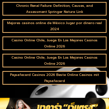
Chronic Renal Failure: Definition, Causes, and
Assessment Springer Nature Link
Mejores casinos online de México Jugar por dinero real
2024
Casino Online Chile, Juega En Los Mejores Casinos
Online 2026
Casino Online Chile, Juega En Los Mejores Casinos
Online 2026
Paysafecard Casinos 2026 Beste Online Casinos mit
Paysafecard