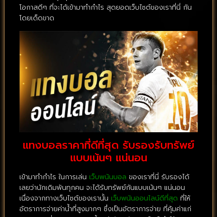
โอกาสดีๆ ที่จะได้เข้ามาทำกำไร สุดยอดเว็บไซต์ของเราที่นี่ กัน
โดยเด็ดขาด
แทงบอลราคาที่ดีที่สุด รับรองรับทรัพย์
แบบเน้นๆ แน่นอน
เข้ามาทำกำไร ในการเล่น
เว็บพนันบอล
ของเราที่นี่ รับรองได้
เลยว่านักเดิมพันทุกคน จะได้รับทรัพย์กันแบบเน้นๆ แน่นอน
เนื่องจากทางเว็บไซต์ของเรานั้น
เว็บพนันออนไลน์ดีที่สุด
ที่ให้
อัตราการจ่ายค่าน้ำที่สูงมากๆ ซึ่งเป็นอัตราการจ่าย ที่คุ้มค่าแก่