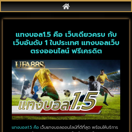
แทงบอล1.5 คือ เว็บเดียวครบ กับ
เว็บอันดับ 1 ในประเทศ แทงบอลเว็บ
ตรงออนไลน์ ฟรีเครดิต
แทงบอล1.5 คือ
เว็บแทงบอลออนไลน์ที่ดีที่สุด พร้อมให้บริการ