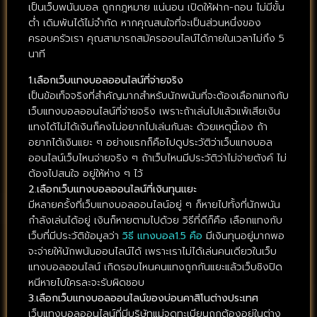
เป็นเว็บพนันบอล ถูกกฎหมาย แน่นอน เปิดให้ฝาก-ถอน ไม่มีขั้น
ต่ำ เดิมพันได้ไม่จำกัด หากคุณสนใจที่จะเป็นส่วนหนึ่งของ
ครอบครัวเรา คุณสามารถสมัครออนไลน์ได้ภายในเวลาไม่ถึง 5
นาที
1.เลือกเว็บแทงบอลออนไลน์ที่จ่ายจริง
เป็นข้อเท็จจริงที่สำคัญมากสำหรับนักพนันที่จะต้องเลือกแทงกับ
เว็บแทงบอลออนไลน์ที่จ่ายจริง เพราะถ้าเล่นไปแล้วแพ้เสียเงิน
แทงได้ไม่ได้เงินก็คงไม่อยากไปเล่นกันละ ด้วยเหตุนี้เอง ถ้า
อยากได้เงินแยะ ๆ อย่างแรกก็คือไปดูประวัติว่าเว็บแทงบอล
ออนไลน์เว็บไหนจ่ายจริง ๆ ถ้าเว็บไหนมีประวัติว่าไม่จ่ายตังค์ ไม่
ต้องไปสนใจ อยู่ให้ห่าง ๆ ไว้
2.เลือกเว็บแทงบอลออนไลน์ที่เงินทุนแยะ
มีหลายครั้งที่เว็บแทงบอลออนไลน์อยู่ ๆ ก็หายไปทั้งที่นักพนัน
กำลังเล่นได้อยู่ เงินก็หายตามไปด้วย วิธีที่ดีก็คือ เลือกแทงกับ
เว็บที่มีประวัติข้อมูลว่า
วิธี แทงบอล1.5 คือ
มีเงินทุนอยู่มากพอ
จะจ่ายให้นักพนันออนไลน์ได้ เพราะเราไม่ได้เล่นคนเดียวในเว็บ
แทงบอลออนไลน์ เกิดรอบไหนคนแทงถูกกันแยะแล้วเว็บชิงปิด
หนีหายไปใครละจะรับผิดชอบ
3.เลือกเว็บแทงบอลออนไลน์ของบ่อนคาสิโนต่างประเทศ
เว็บแทงบอลออนไลน์ที่มีบริษัทแม่จดทะเบียนถูกต้องอยู่ในต่าง