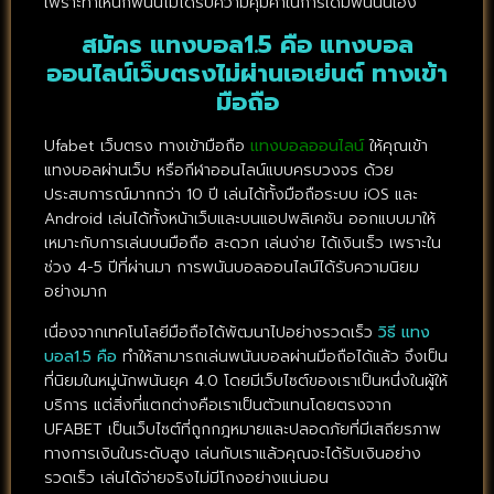
เพราะทำให้นักพนันไม่ได้รับความคุ้มค่าในการเดิมพันนั่นเอง
สมัคร แทงบอล1.5 คือ แทงบอล
ออนไลน์เว็บตรงไม่ผ่านเอเย่นต์ ทางเข้า
มือถือ
Ufabet เว็บตรง ทางเข้ามือถือ
แทงบอลออนไลน์
ให้คุณเข้า
แทงบอลผ่านเว็บ หรือกีฬาออนไลน์แบบครบวงจร ด้วย
ประสบการณ์มากกว่า 10 ปี เล่นได้ทั้งมือถือระบบ iOS และ
Android เล่นได้ทั้งหน้าเว็บและบนแอปพลิเคชัน ออกแบบมาให้
เหมาะกับการเล่นบนมือถือ สะดวก เล่นง่าย ได้เงินเร็ว เพราะใน
ช่วง 4-5 ปีที่ผ่านมา การพนันบอลออนไลน์ได้รับความนิยม
อย่างมาก
เนื่องจากเทคโนโลยีมือถือได้พัฒนาไปอย่างรวดเร็ว
วิธี แทง
บอล1.5 คือ
ทำให้สามารถเล่นพนันบอลผ่านมือถือได้แล้ว จึงเป็น
ที่นิยมในหมู่นักพนันยุค 4.0 โดยมีเว็บไซต์ของเราเป็นหนึ่งในผู้ให้
บริการ แต่สิ่งที่แตกต่างคือเราเป็นตัวแทนโดยตรงจาก
UFABET เป็นเว็บไซต์ที่ถูกกฎหมายและปลอดภัยที่มีเสถียรภาพ
ทางการเงินในระดับสูง เล่นกับเราแล้วคุณจะได้รับเงินอย่าง
รวดเร็ว เล่นได้จ่ายจริงไม่มีโกงอย่างแน่นอน