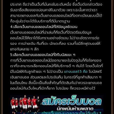
ประเทศ ถือว่าเป็นเว็บที่มั่นคงในระดับหนึ่ง ซึ่งเว็บดังกล่าวต้อง
รับเอาชื่อเสียงของบ่อนคาสิโนมาด้วย เพราะฉะนั้นหากว่าเรา
สามารถแทงบอลกับเว็บแทงบอลออนไลน์ที่จดทะเบียนแบบนี้ได้
ก็จะอุ่นใจว่าจะได้รับบริการที่ดีมีมาตรฐาน
4.เลือกเว็บแทงบอลออนไลน์ที่ให้ข้อมูลชัดเจน
เว็บแทงบอลออนไลน์ที่น่าเล่นก็คือเว็บที่จัดเตรียมข้อมูล
ออนไลน์ไว้ให้เราได้รับทราบอย่างชัดเจน ไม่ว่าจะอัตราการต่อ
รอง การจ่ายเงิน ทีมที่เตะ นักเตะที่ลง รวมทั้งมีลีกฟุตบอลให้
แทงกันหลาย ๆ ลีก
5.เลือกเว็บแทงบอลออนไลน์ที่ให้โบนัสแยะ ๆ
การที่เว็บแทงบอลออนไลน์มีออกมาแยะในปัจจุบันก็คือโชคของ
เราที่จะสามารถเลือกออนไลน์ที่ให้บริการดี ๆ กันได้ โดยเว็บใดที่
มีโบนัสให้กับลูกค้าแยะ ๆ ไม่ว่าจะเป็น
แทงบอล1.5 คือ
โบนัสฟรี
เงินแทงบอล ส่วนลดและโปรเงินคืน ในกรณีที่ลูกค้าเสียมาก ๆ
ในเดือนไหน สิ่งนี้จะเป็นสิ่งสำคัญที่ตัดสินกันว่าควรจะแทงบอล
ออนไลน์กับเว็บไหนที่เบิกก็ยาก โปรน้อย ก็ควรจะหนีห่างไว้