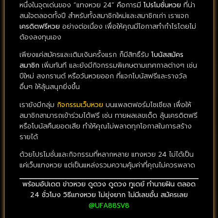
หนึ่งในจุดเด่นของ “แทงหวย 24” คือการมี
โปรโมชั่นหวย
ที่น่า
สนใจตลอดทั้งปี สำหรับทั้งสมาชิกใหม่และสมาชิกเก่า เราแจก
เครดิตฟรีหวย
อย่างต่อเนื่อง เพื่อให้คุณมีโอกาสทำกำไรโดยไม่
ต้องลงทุนเอง
เพียงแค่สมัครและเติมเงินครั้งแรก ก็มีสิทธิ์รับ
โบนัสสมัคร
สมาชิก
เพิ่มทันที และยังมีกิจกรรมพิเศษตามเทศกาลต่างๆ เช่น
ปีใหม่ สงกรานต์ หรือวันหวยออก ที่แจกโบนัสฟรีและรางวัล
อื่นๆ ให้ลุ้นสนุกยิ่งขึ้น
เรายังมีกลุ่ม
กิจกรรมเว็บหวย
บนแพลตฟอร์มโซเชียล เพื่อให้
สมาชิกสามารถเข้าร่วมได้ฟรี เช่น ทายผลเลขเด็ด ลุ้นเครดิตฟรี
หรือโบนัสคืนยอดเสีย ทำให้คุณไม่พลาดทุกโอกาสในการสร้าง
รายได้
ด้วยโปรโมชั่นและกิจกรรมที่หลากหลาย แทงหวย 24 ไม่ได้เป็น
แค่เว็บแทงหวย แต่เป็นแหล่งรวมความคุ้มค่าที่คุณไม่ควรพลาด
พร้อมอัปเดต ข่าวหวย ดูดวง ดูดวง ทูเดย์ ทำนายฝัน ตลอด
24 ชั่วโมง วิธีแทงหวย ไม่ยุ่งยาก ไม่มีเลขอั้น สมัครเลย
@UFA88SV8