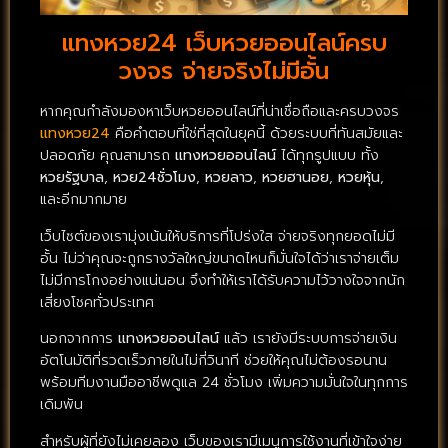
แทงหวย24 เว็บหวยออนไลน์ครบ
วงจร จ่ายจริงไม่มีอั้น
หากคุณกำลังมองหาเว็บหวยออนไลน์ที่น่าเชื่อถือและครบวงจร
แทงหวย24
คือคำตอบที่ใช่ที่สุดในยุคนี้ ด้วยระบบที่ทันสมัยและ
ปลอดภัย คุณสามารถ
แทงหวยออนไลน์
ได้ทุกรูปแบบ ทั้ง
หวยรัฐบาล
,
หวย24ชั่วโมง
,
หวยลาว
,
หวยฮานอย
,
หวยหุ้น
,
และอีกมากมาย
เว็บไซต์ของเรามุ่งเน้นให้บริการที่โปร่งใส จ่ายจริงทุกยอดไม่มี
อั้น ไม่ว่าคุณจะถูกรางวัลใหญ่ขนาดไหนก็มั่นใจได้ว่าเราจ่ายเต็ม
ไม่มีการโกงอย่างแน่นอน จึงทำให้เราได้รับความไว้วางใจจากนัก
เสี่ยงโชคทั่วประเทศ
นอกจากการ
แทงหวยออนไลน์
แล้ว เรายังมีระบบการจ่ายเงิน
อัตโนมัติที่รวดเร็วภายในไม่กี่วินาที ช่วยให้คุณไม่ต้องรอนาน
พร้อมทีมงานมืออาชีพดูแล 24 ชั่วโมง เพิ่มความมั่นใจในทุกการ
เดิมพัน
สำหรับผู้ที่ยังไม่เคยลอง เว็บของเรามีเมนูการใช้งานที่เข้าใจง่าย