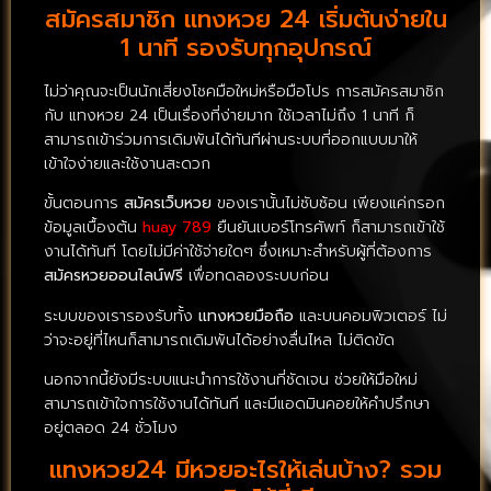
สมัครสมาชิก แทงหวย 24 เริ่มต้นง่ายใน
1 นาที รองรับทุกอุปกรณ์
ไม่ว่าคุณจะเป็นนักเสี่ยงโชคมือใหม่หรือมือโปร การสมัครสมาชิก
กับ แทงหวย 24 เป็นเรื่องที่ง่ายมาก ใช้เวลาไม่ถึง 1 นาที ก็
สามารถเข้าร่วมการเดิมพันได้ทันทีผ่านระบบที่ออกแบบมาให้
เข้าใจง่ายและใช้งานสะดวก
ขั้นตอนการ
สมัครเว็บหวย
ของเรานั้นไม่ซับซ้อน เพียงแค่กรอก
ข้อมูลเบื้องต้น
huay 789
ยืนยันเบอร์โทรศัพท์ ก็สามารถเข้าใช้
งานได้ทันที โดยไม่มีค่าใช้จ่ายใดๆ ซึ่งเหมาะสำหรับผู้ที่ต้องการ
สมัครหวยออนไลน์ฟรี
เพื่อทดลองระบบก่อน
ระบบของเรารองรับทั้ง
แทงหวยมือถือ
และบนคอมพิวเตอร์ ไม่
ว่าจะอยู่ที่ไหนก็สามารถเดิมพันได้อย่างลื่นไหล ไม่ติดขัด
นอกจากนี้ยังมีระบบแนะนำการใช้งานที่ชัดเจน ช่วยให้มือใหม่
สามารถเข้าใจการใช้งานได้ทันที และมีแอดมินคอยให้คำปรึกษา
อยู่ตลอด 24 ชั่วโมง
แทงหวย24 มีหวยอะไรให้เล่นบ้าง? รวม