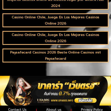
2024
Casino Online Chile, Juega En Los Mejores Casinos
Online 2026
Casino Online Chile, Juega En Los Mejores Casinos
Online 2026
Paysafecard Casinos 2026 Beste Online Casinos mit
Paysafecard
Contact Us
About us
Privacy Policy