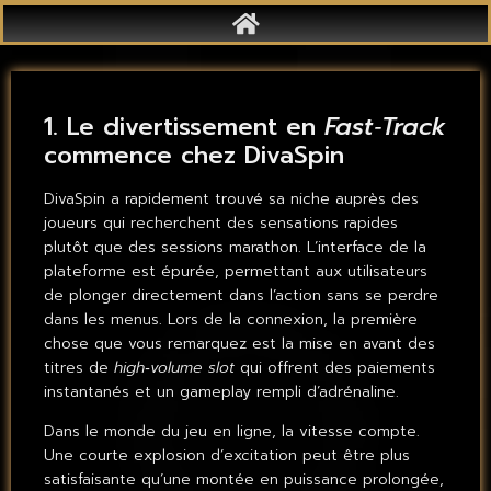
1. Le divertissement en
Fast‑Track
commence chez DivaSpin
DivaSpin a rapidement trouvé sa niche auprès des
joueurs qui recherchent des sensations rapides
plutôt que des sessions marathon. L’interface de la
plateforme est épurée, permettant aux utilisateurs
de plonger directement dans l’action sans se perdre
dans les menus. Lors de la connexion, la première
chose que vous remarquez est la mise en avant des
titres de
high‑volume slot
qui offrent des paiements
instantanés et un gameplay rempli d’adrénaline.
Dans le monde du jeu en ligne, la vitesse compte.
Une courte explosion d’excitation peut être plus
satisfaisante qu’une montée en puissance prolongée,