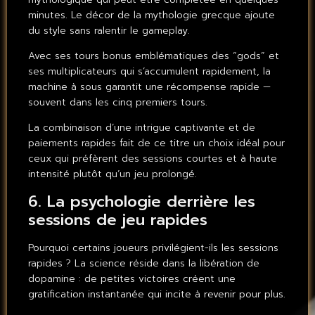
minutes. Le décor de la mythologie grecque ajoute
du style sans ralentir le gameplay.
Avec ses tours bonus emblématiques des “gods” et
ses multiplicateurs qui s’accumulent rapidement, la
machine à sous garantit une récompense rapide —
souvent dans les cinq premiers tours.
La combinaison d’une intrigue captivante et de
paiements rapides fait de ce titre un choix idéal pour
ceux qui préfèrent des sessions courtes et à haute
intensité plutôt qu’un jeu prolongé.
6. La psychologie derrière les
sessions de jeu rapides
Pourquoi certains joueurs privilégient-ils les sessions
rapides ? La science réside dans la libération de
dopamine : de petites victoires créent une
gratification instantanée qui incite à revenir pour plus.