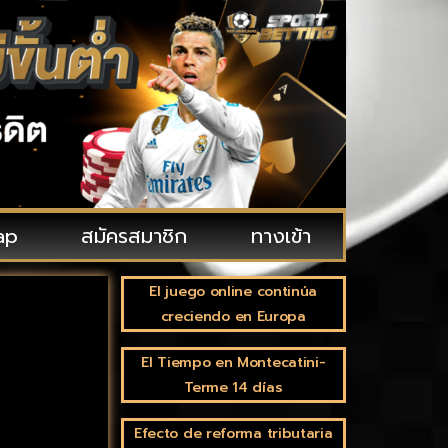
ap
สมัครสมาชิก
ทางเข้า
El juego online continúa
creciendo en Europa
El Tiempo en Montecatini-
Terme 14 días
Efecto de reforma tributaria