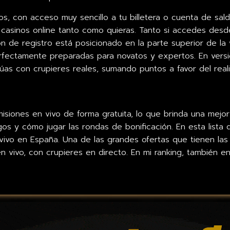
s, con acceso muy sencillo a tu billetera o cuenta de sal
 casinos online tanto como quieras. Tanto si accedes desd
 de registro está posicionado en la parte superior de la
rfectamente preparadas para novatos y expertos. En vers
ctúas con crupieres reales, sumando puntos a favor del real
misiones en vivo de forma gratuita, lo que brinda una mejor
s y cómo jugar las rondas de bonificación. En esta lista 
n vivo en España. Una de las grandes ofertas que tienen las
n vivo, con crupieres en directo. En mi ranking, también e