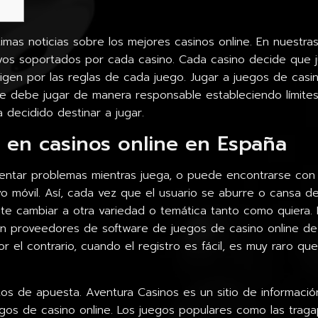
imas noticias sobre los mejores casinos online. En nuestra
tivos soportados por cada casino. Cada casino decide que 
rigen por las reglas de cada juego. Jugar a juegos de casi
se debe jugar de manera responsable estableciendo límites
 decidido destinar a jugar.
en casinos online en España
imentar problemas mientras juega, o puede encontrarse con
o móvil. Así, cada vez que el usuario se aburre o cansa de
te cambiar a otra variedad o temática tanto como quiera.
on proveedores de software de juegos de casino online de
 el contrario, cuando el registro es fácil, es muy raro qu
sitos de apuesta. Aventura Casinos es un sitio de informació
gos de casino online. Los juegos populares como las tragap