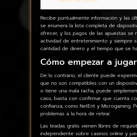
William Hill Casino
Recibe puntualmente información y las últ
se enumera la lista completa de disposi
ofrecer, y los pagos de las apuestas se 
actividad de entretenimiento y siempre 
cantidad de dinero y el tiempo que se ha
Cómo empezar a jugar 
De lo contrario, el cliente puede exper
que no son compatibles con un dispositiv
o tiene una mala racha, puede simplemen
caso, basta con confirmar que cuenta c
confianza, como NetEnt y Microgaming. Por
problemas a la hora de retirar.
Las tiradas gratis vienen libres de requi
independiente sobre casinos online y jue