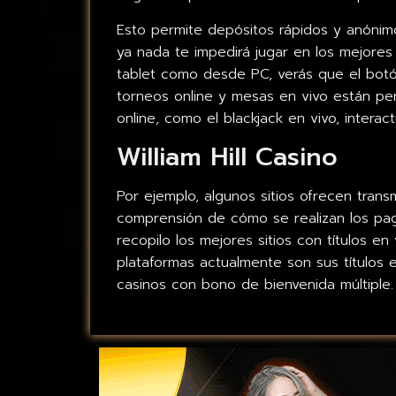
Esto permite depósitos rápidos y anónimo
ya nada te impedirá jugar en los mejores
tablet como desde PC, verás que el botón
torneos online y mesas en vivo están pe
online, como el blackjack en vivo, intera
William Hill Casino
Por ejemplo, algunos sitios ofrecen trans
comprensión de cómo se realizan los pago
recopilo los mejores sitios con títulos e
plataformas actualmente son sus títulos e
casinos con bono de bienvenida múltiple.