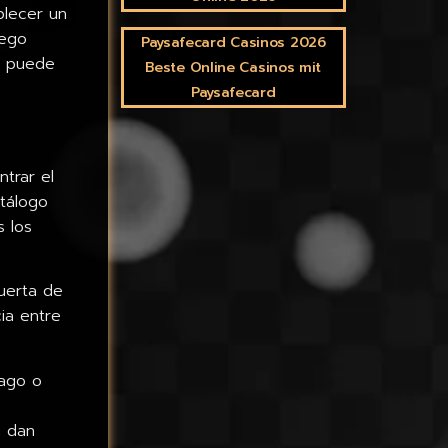
blecer un
uego
Paysafecard Casinos 2026
o puede
Beste Online Casinos mit
Paysafecard
trar el
atálogo
s los
puerta de
cia entre
pago o
n dan