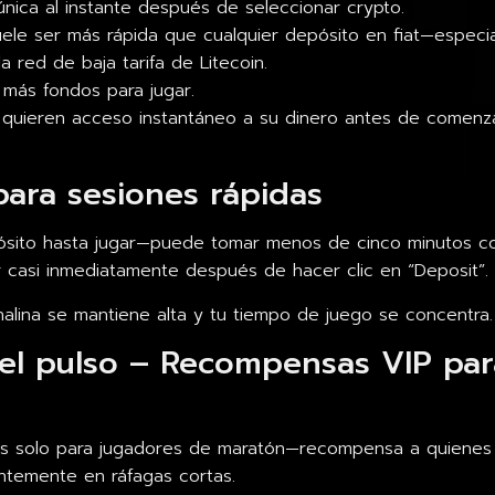
nica al instante después de seleccionar crypto.
uele ser más rápida que cualquier depósito en fiat—especi
a red de baja tarifa de Litecoin.
 más fondos para jugar.
e quieren acceso instantáneo a su dinero antes de comenz
para sesiones rápidas
ósito hasta jugar—puede tomar menos de cinco minutos co
 casi inmediatamente después de hacer clic en “Deposit”.
nalina se mantiene alta y tu tiempo de juego se concentra.
el pulso – Recompensas VIP par
 es solo para jugadores de maratón—recompensa a quienes
ntemente en ráfagas cortas.