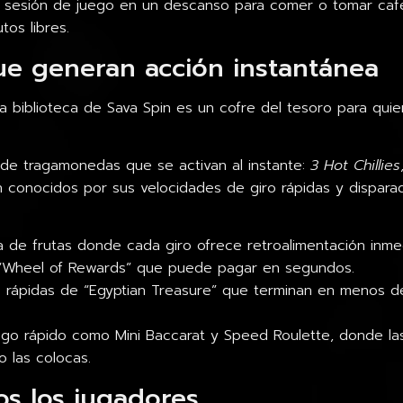
na sesión de juego en un descanso para comer o tomar ca
os libres.
ue generan acción instantánea
la biblioteca de Sava Spin es un cofre del tesoro para qui
s de tragamonedas que se activan al instante:
3 Hot Chillies
n conocidos por sus velocidades de giro rápidas y dispar
 de frutas donde cada giro ofrece retroalimentación inmed
“Wheel of Rewards” que puede pagar en segundos.
 rápidas de “Egyptian Treasure” que terminan en menos d
ego rápido como Mini Baccarat y Speed Roulette, donde la
 las colocas.
s los jugadores