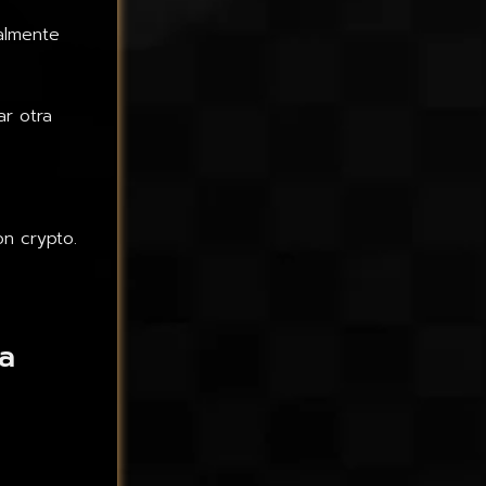
almente
ar otra
n crypto.
a