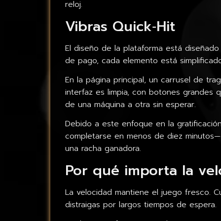
reloj.
Vibras Quick‑Hit
El diseño de la plataforma está diseñado 
de pago, cada elemento está simplificado
En la página principal, un carrusel de t
interfaz es limpia, con botones grandes
de una máquina a otra sin esperar.
Debido a este enfoque en la gratificació
completarse en menos de diez minutos—e
una racha ganadora.
Por qué importa la ve
La velocidad mantiene el juego fresco. 
distraigas por largos tiempos de espera.