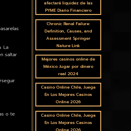
afectará liquidez de las
PYME Diario Financiero
Chronic Renal Failure:
pasarelas
Definition, Causes, and
Assessment Springer
Nature Link
. La
n saltar
Mejores casinos online de
México Jugar por dinero
real 2024
rseguir
Casino Online Chile, Juega
En Los Mejores Casinos
Online 2026
as o te
Casino Online Chile, Juega
En Los Mejores Casinos
Online 2026