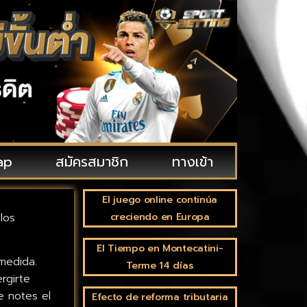
ap
สมัครสมาชิก
ทางเข้า
El juego online continúa
los
creciendo en Europa
El Tiempo en Montecatini-
medida.
Terme 14 días
rgirte
e notes el
Efecto de reforma tributaria