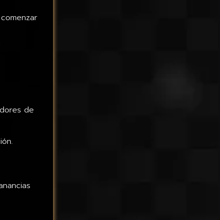
e comenzar
a
adores de
ión.
anancias