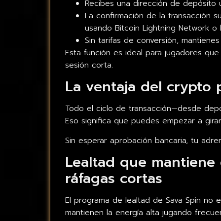
Recibes una dirección de depósito ú
La confirmación de la transacción s
usando Bitcoin Lightning Network o l
Sin tarifas de conversión, mantienes
Esta función es ideal para jugadores qu
sesión corta.
La ventaja del crypto 
Todo el ciclo de transacción—desde dep
Eso significa que puedes empezar a girar
Sin esperar aprobación bancaria, tu adre
Lealtad que mantiene 
ráfagas cortas
El programa de lealtad de Sava Spin no
mantienen la energía alta jugando frecue