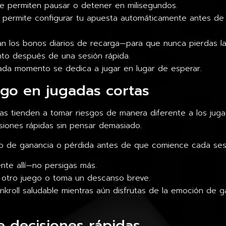
te permiten pausar o detener en milisegundos.
e permite configurar tu apuesta automáticamente antes d
an los bonos diarios de recarga—para que nunca pierdas l
to después de una sesión rápida.
ada momento se dedica a jugar en lugar de esperar.
sgo en jugadas cortas
tas tienden a tomar riesgos de manera diferente a los jug
siones rápidas sin pensar demasiado.
aro de ganancia o pérdida antes de que comience cada ses
te allí—no persigas más.
a otro juego o toma un descanso breve.
nkroll saludable mientras aún disfrutas de la emoción de g
e decisiones rápidas