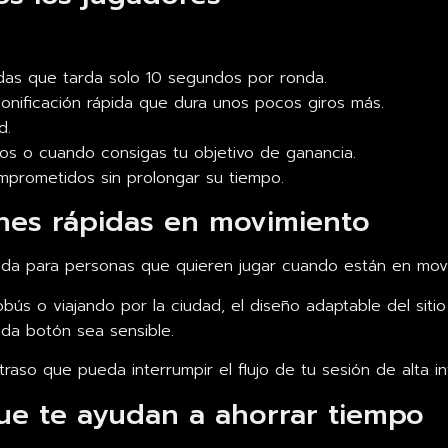
das que tarda solo 10 segundos por ronda.
onificación rápida que dura unos pocos giros más.
d.
s o cuando consigas tu objetivo de ganancia.
mprometidos sin prolongar su tiempo.
ones rápidas en movimiento
ñada para personas que quieren jugar cuando están en mov
s o viajando por la ciudad, el diseño adaptable del sitio
ada botón sea sensible.
etraso que pueda interrumpir el flujo de tu sesión de alta i
ue te ayudan a ahorrar tiempo