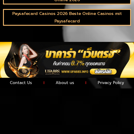
Paysafecard Casinos 2026 Beste Online Casinos mit
Paysafecard
Contact Us
About us
Privacy Policy