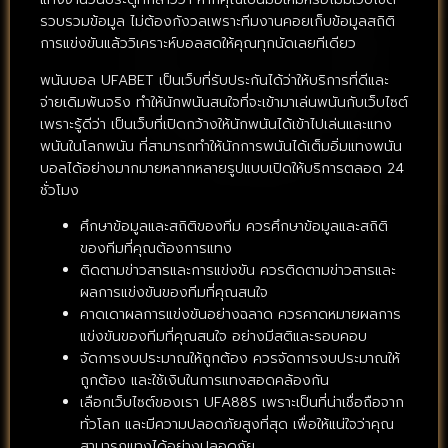
รวบรวมข้อมูล ไม่ต้องกังวลเพราะทีมงานคอยเก็บข้อมูลสถิติ
การแข่งขันแล้ววิเคราะห์บอลสดให้คุณทุกนัดเลยทีเดียว
พนันบอล UFABET เป็นเว็บที่รับประกันได้ว่าให้บริการที่ดีและ
จ่ายเดิมพันจริง ทำให้นักพนันสนใจที่จะเข้ามาเล่นพนันกับเว็บไซต์
เพราะรู้ดีว่า เป็นเว็บที่เปิดกว้างให้นักพนันได้เข้าไปเล่นและแทง
พนันในโลกพนัน ที่สามารถทำให้นักการพนันได้เต็มอิ่มแทงพนัน
บอลได้อย่างมากมายหลากหลายรูปแบบเปิดให้บริการตลอด 24
ชั่วโมง
ศึกษาข้อมูลและสถิติของทีม ควรศึกษาข้อมูลและสถิติ
ของทีมที่คุณต้องการแทง
ติดตามข่าวสารและการแข่งขัน ควรติดตามข่าวสารและ
ผลการแข่งขันของทีมที่คุณสนใจ
คาดเดาผลการแข่งขันอย่างฉลาด ควรคาดหมายผลการ
แข่งขันของทีมที่คุณสนใจ อย่างมีสติและรอบคอบ
จัดการงบประมาณให้ถูกต้อง ควรจัดการงบประมาณให้
ถูกต้อง และใช้เงินในการแทงสอดคล้องกัน
เลือกเว็บไซต์ของเรา UFA88S เพราะเป็นที่น่าเชื่อถือจาก
ทั่วโลก และมีความปลอดภัยสูงที่สุด เพื่อให้แน่ใจว่าคุณ
สามารถแทงได้อย่างปลอดภัย