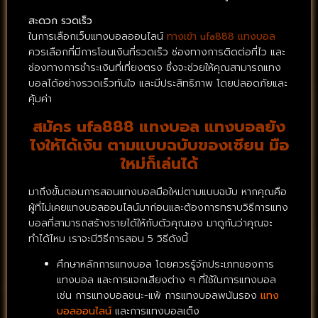
สะดวก รวดเร็ว
ในการเลือกเว็บแทงบอลออนไลน์
ทางเข้า ufa888 แทงบอล
ควรเลือกที่มีการโอนเงินที่รวดเร็ว ช่องทางการติดต่อที่ไว และ
ช่องทางการชำระเงินที่เที่ยงตรง ซึ่งจะช่วยให้คุณสามารถแทง
บอลได้อย่างรวดเร็วทันใจ และมีประสิทธิภาพ โดยปลอดภัยและ
คุ้มค่า
สมัคร ufa888 แทงบอล แทงบอลยัง
ไงให้ได้เงิน ตามแบบฉบับของเซียน มือ
ใหม่ก็เล่นได้
มาถึงขั้นตอนการสอนแทงบอลมือใหม่ตามแบบฉบับ หากคุณคือ
ผู้ที่ไม่เคยแทงบอลออนไลน์มาก่อนและต้องการทราบวิธีการแทง
บอลที่สามารถสร้างรายได้ให้กับตัวคุณเอง มาดูกันว่าคุณจะ
ทำได้ไหม เราจะมีวิธีการสอน 5 วิธีดังนี้
ศึกษาหลักการแทงบอล โดยควรรู้จักประเภทของการ
แทงบอล และการแจกเสียงต่าง ๆ ที่ใช้ในการแทงบอล
เช่น การแทงบอลชนะ-แพ้ การแทงบอลพนันรอง
แทง
บอลออนไลน์
และการแทงบอลเต็ง