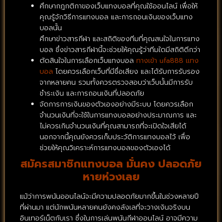
ศึกษากฎกติกาของเว็บแทงบอลที่คุณใช้ออนไลน์ เพื่อให้
คุณรู้จักวิธีการแทงบอล และการถอนเงินของเว็บแทง
บอลนั้น
ศึกษาข่าวสารกีฬา และสถิติของทีมที่คุณสนใจในการแทง
บอล ซึ่งข่าวสารกีฬานี้จะช่วยให้คุณรู้ว่าทีมใดมีสถิติดีกว่า
ตัดสินใจในการเลือกเว็บแทงบอล
ทางเข้า ufa888 แทง
บอล
โดยควรเลือกเว็บที่มีชื่อเสียง และได้รับการรับรอง
จากหลายคน รวมทั้งควรตรวจสอบว่าเว็บนั้นมีการรับ
ชำระเงิน และการถอนเงินที่ปลอดภัย
จัดการการเงินของตัวเองอย่างมีระบบ โดยควรเลือก
จำนวนเงินที่จะใช้ในการแทงบอลอย่างประมาณการ และ
ไม่ควรเกินจำนวนเงินที่คุณสามารถที่จะเปิดใจเสียได้
นอกจากนี้คุณยังควรเก็บประวัติการแทงบอลไว้ เพื่อ
ช่วยให้คุณวิเคราะห์การแทงบอลของตัวเองได้
สมัครสมาชิกแทงบอล มั่นคง ปลอดภัย
หายห่วงเลย
แม้ว่าการพนันออนไลน์จะมีความปลอดภัยมากขึ้นในช่วงหลายปี
ที่ผ่านมา แต่นักพนันหลายคนยังคงลังเลที่จะวางเงินจริงบน
อินเทอร์เน็ตกับเรา ซึ่งในการเล่นพนันกีฬาออนไลน์ อาจมีความ